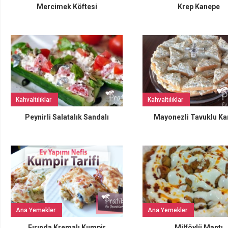
Mercimek Köftesi
Krep Kanepe
Kahvaltılıklar
Kahvaltılıklar
Peynirli Salatalık Sandalı
Mayonezli Tavuklu K
Ana Yemekler
Ana Yemekler
Fırında Kremalı Kumpir
Milföylü Mantı