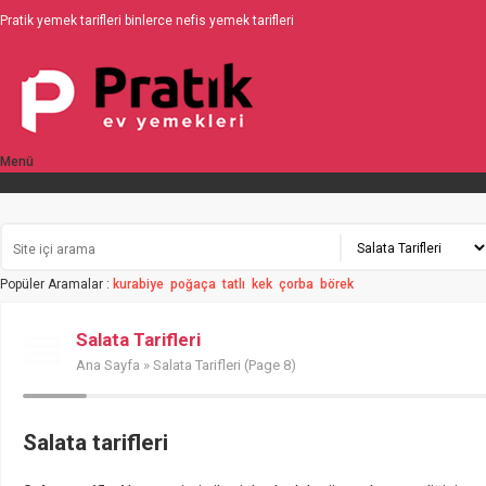
Pratik yemek tarifleri binlerce nefis yemek tarifleri
Menü
Üyelik
Popüler Aramalar :
kurabiye
poğaça
tatlı
kek
çorba
börek
Salata Tarifleri
Ana Sayfa
» Salata Tarifleri (Page 8)
Salata tarifleri