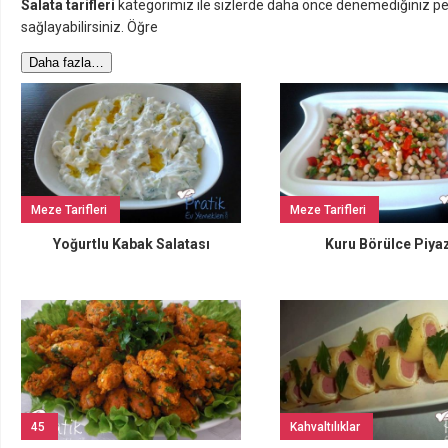
Salata tarifleri
kategorimiz ile sizlerde daha önce denemediğiniz pek 
sağlayabilirsiniz. Öğre
Daha fazla…
Meze Tarifleri
Meze Tarifleri
Yoğurtlu Kabak Salatası
Kuru Börülce Piya
45
Kahvaltılıklar