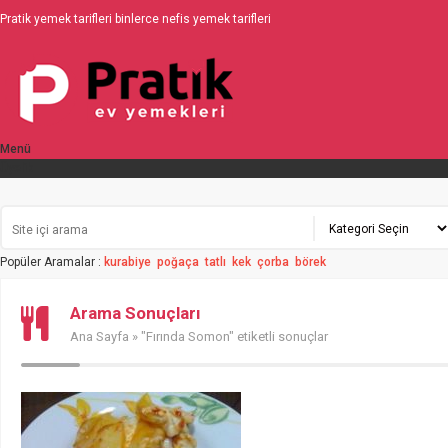
Pratik yemek tarifleri binlerce nefis yemek tarifleri
Menü
Üyelik
Popüler Aramalar :
kurabiye
poğaça
tatlı
kek
çorba
börek
Arama Sonuçları
Ana Sayfa
» "Fırında Somon" etiketli sonuçlar