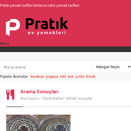
Pratik yemek tarifleri binlerce nefis yemek tarifleri
Menü
Üyelik
Popüler Aramalar :
kurabiye
poğaça
tatlı
kek
çorba
börek
Arama Sonuçları
Ana Sayfa
» "Ebruli Kekler" etiketli sonuçlar