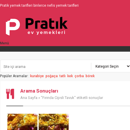
Pratik yemek tarifleri binlerce nefis yemek tarifleri
Menü
Üyelik
Popüler Aramalar :
kurabiye
poğaça
tatlı
kek
çorba
börek
Arama Sonuçları
Ana Sayfa
» "Fırında Cipsli Tavuk" etiketli sonuçlar