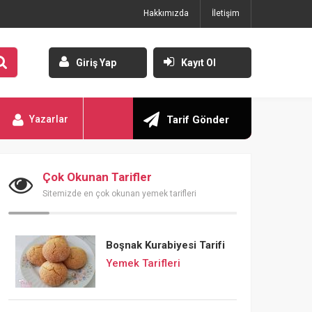
Hakkımızda
İletişim
Giriş Yap
Kayıt Ol
Yazarlar
Tarif Gönder
Çok Okunan Tarifler
Sitemizde en çok okunan yemek tarifleri
Boşnak Kurabiyesi Tarifi
Yemek Tarifleri