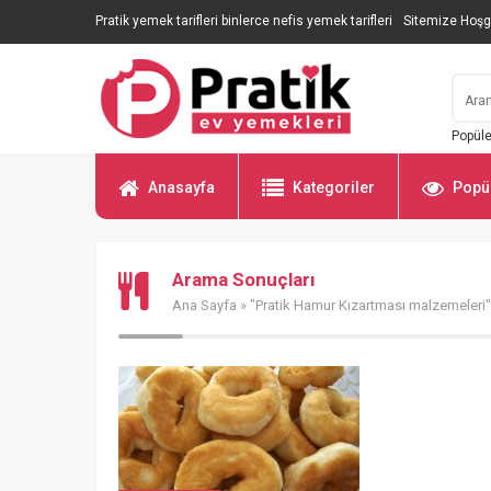
Pratik yemek tarifleri binlerce nefis yemek tarifleri
Sitemize Hoşg
Popüle
Anasayfa
Kategoriler
Popül
Arama Sonuçları
Ana Sayfa
» "Pratik Hamur Kızartması malzemeleri" 