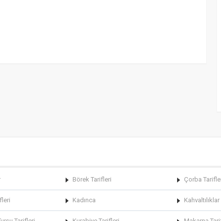
r
Börek Tarifleri
Çorba Tarifle
fleri
Kadınca
Kahvaltılıklar
rşu Tarifleri
Kurabiye Tarifleri
Makarna Tarif