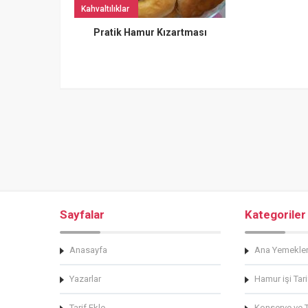
Kahvaltılıklar
Pratik Hamur Kızartması
Sayfalar
Kategoriler
Anasayfa
Ana Yemekle
Yazarlar
Hamur işi Tari
Tarif Ekle
Konserve ve Tu