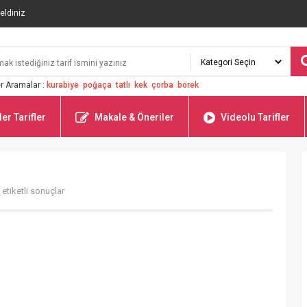
eldiniz
r Aramalar :
kurabiye
poğaça
tatlı
kek
çorba
börek
er Tarifler
Makale & Öneriler
Videolu Tarifler
etiketli sonuçlar