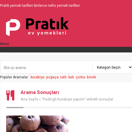
Pratik yemek tarifleri binlerce nefis yemek tarifleri
Menü
Üyelik
Popüler Aramalar :
kurabiye
poğaça
tatlı
kek
çorba
börek
Arama Sonuçları
Ana Sayfa
» "Pudingli Kurabiye yapımı" etiketli sonuçlar