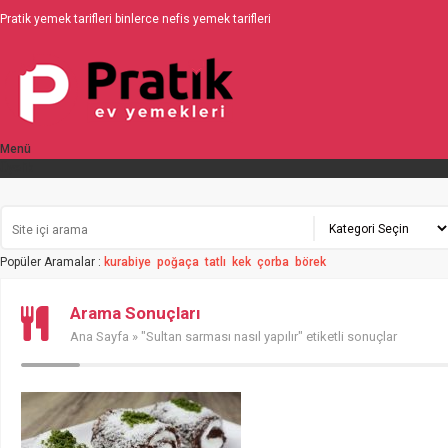
Pratik yemek tarifleri binlerce nefis yemek tarifleri
Menü
Üyelik
Popüler Aramalar :
kurabiye
poğaça
tatlı
kek
çorba
börek
Arama Sonuçları
Ana Sayfa
» "Sultan sarması nasıl yapılır" etiketli sonuçlar