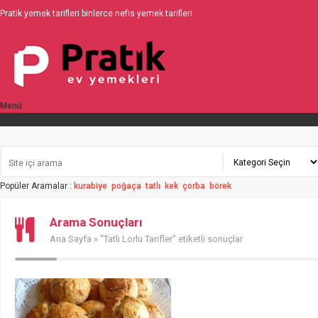
Pratik yemek tarifleri binlerce nefis yemek tarifleri
Menü
Üyelik
Popüler Aramalar :
kurabiye
poğaça
tatlı
kek
çorba
börek
Arama Sonuçları
Ana Sayfa
» "Tatlı Lorlu Tarifler" etiketli sonuçlar