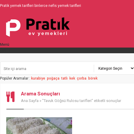
Pratik yemek tarifleri binlerce nefis yemek tarifleri
Menü
Üyelik
Popüler Aramalar :
kurabiye
poğaça
tatlı
kek
çorba
börek
Arama Sonuçları
Ana Sayfa
» "Tavuk Göğsü Rulosu tarifleri" etiketli sonuçlar