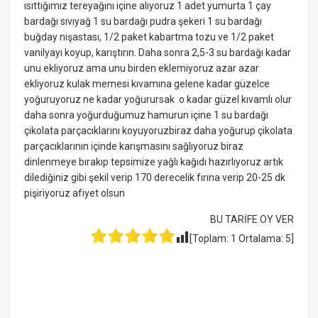
ısıttığımız tereyağını içine alıyoruz 1 adet yumurta 1 çay
bardağı sıvıyağ 1 su bardağı pudra şekeri 1 su bardağı
buğday nişastası, 1/2 paket kabartma tozu ve 1/2 paket
vanilyayı koyup, karıştırın. Daha sonra 2,5-3 su bardağı kadar
unu ekliyoruz ama unu birden eklemiyoruz azar azar
ekliyoruz kulak memesi kıvamına gelene kadar güzelce
yoğuruyoruz ne kadar yoğurursak o kadar güzel kıvamlı olur
daha sonra yoğurduğumuz hamurun içine 1 su bardağı
çikolata parçacıklarını koyuyoruzbiraz daha yoğurup çikolata
parçacıklarının içinde karışmasını sağlıyoruz biraz
dinlenmeye bırakıp tepsimize yağlı kağıdı hazırlıyoruz artık
dilediğiniz gibi şekil verip 170 derecelik fırına verip 20-25 dk
pişiriyoruz afiyet olsun
BU TARİFE OY VER
[Toplam:
1
Ortalama:
5
]