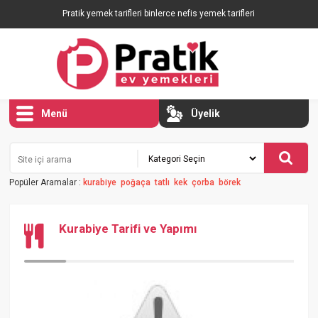
Pratik yemek tarifleri binlerce nefis yemek tarifleri
Menü
Üyelik
Popüler Aramalar :
kurabiye
poğaça
tatlı
kek
çorba
börek
Kurabiye Tarifi ve Yapımı