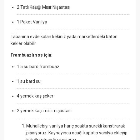
2 Tatlı Kaşığı Mısır Nişastası
1 Paket Vanilya
Tabanına evde kalan kekiniz yada marketlerdeki baton
kekler olabilir.
Frambuazlı sos için:
1.5 su bard frambuaz
1 su bard su
4 yemek kaş şeker
2 yemek kaş. mısır nişastası
Muhallebiyi vanilya hariç ocakta sürekli karıstırarak
pişiriyoruz. Kaynayınca ocağı kapatıp vanilya ekleyip
5-6 dk mikserle çırpıyoruz.