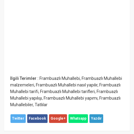
İlgili Terimler :
Frambuazlı Muhallebi
,
Frambuazlı Muhallebi
malzemeleri
,
Frambuazlı Muhallebi nasıl yapılır
,
Frambuazlı
Muhallebi tarifi
,
Frambuazlı Muhallebi tarifleri
,
Frambuazlı
Muhallebi yapılışı
,
Frambuazlı Muhallebi yapımı
,
Frambuazlı
Muhallebiler
,
Tatlılar
Twitter
Facebook
Google+
Whatsapp
Yazdır