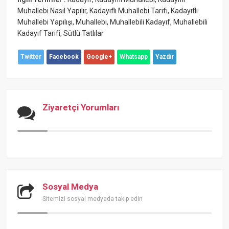
Muhallebi Nasıl Yapılır
,
Kadayıflı Muhallebi Tarifi
,
Kadayıflı
Muhallebi Yapılışı
,
Muhallebi
,
Muhallebili Kadayıf
,
Muhallebili
Kadayıf Tarifi
,
Sütlü Tatlılar
Twitter
Facebook
Google+
Whatsapp
Yazdır
Ziyaretçi Yorumları
Sosyal Medya
Sitemizi sosyal medyada takip edin