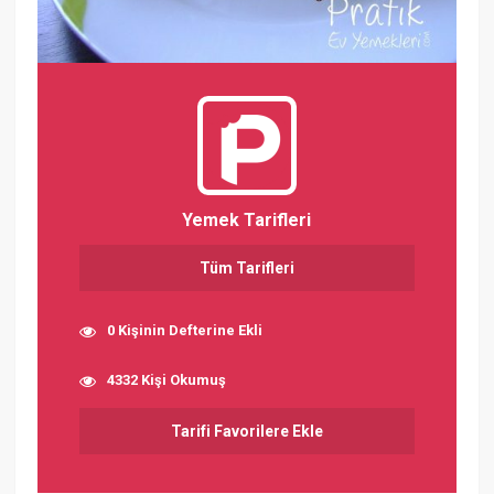
Yemek Tarifleri
Tüm Tarifleri
0 Kişinin Defterine Ekli
4332 Kişi Okumuş
Tarifi Favorilere Ekle