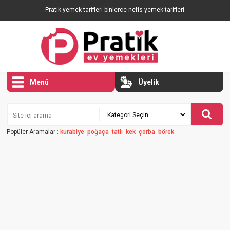
Pratik yemek tarifleri binlerce nefis yemek tarifleri
Menü
Üyelik
Popüler Aramalar :
kurabiye
poğaça
tatlı
kek
çorba
börek