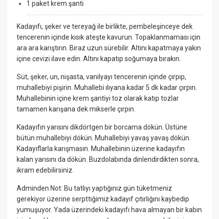
1 paket krem şanti
Kadayıfı, şeker ve tereyağ ile birlikte, pembeleşinceye dek
tencerenin içinde kısık ateşte kavurun. Topaklanmaması için
ara ara karıştırın. Biraz uzun sürebilir. Altını kapatmaya yakın
içine cevizi ilave edin. Altını kapatıp soğumaya bırakın.
Süt, şeker, un, nişasta, vanilyayı tencerenin içinde çırpıp,
muhallebiyi pişirin. Muhallebi ılıyana kadar 5 dk kadar çırpın.
Muhallebinin içine krem şantiyi toz olarak katıp tozlar
tamamen karışana dek mikserle çırpın.
Kadayıfın yarısını dikdörtgen bir borcama dökün. Üstüne
bütün muhallebiyi dökün. Muhallebiyi yavaş yavaş dökün.
Kadayıflarla karışmasın. Muhallebinin üzerine kadayıfın
kalan yarısını da dökün. Buzdolabında dinlendirdikten sonra,
ikram edebilirsiniz.
Adminden Not: Bu tatlıyı yaptığınız gün tüketmeniz
gerekiyor üzerine serpttiğimiz kadayıf çıtırlığını kaybedip
yumuşuyor. Yada üzerindeki kadayıfı hava almayan bir kabın