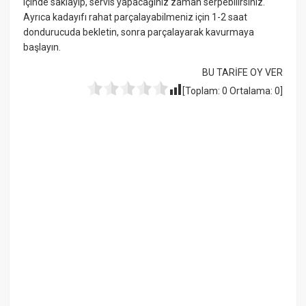
içinde saklayıp, servis yapacağınız zaman serpebilirsiniz.
Ayrıca kadayıfı rahat parçalayabilmeniz için 1-2 saat
dondurucuda bekletin, sonra parçalayarak kavurmaya
başlayın.
BU TARİFE OY VER
[Toplam:
0
Ortalama:
0
]