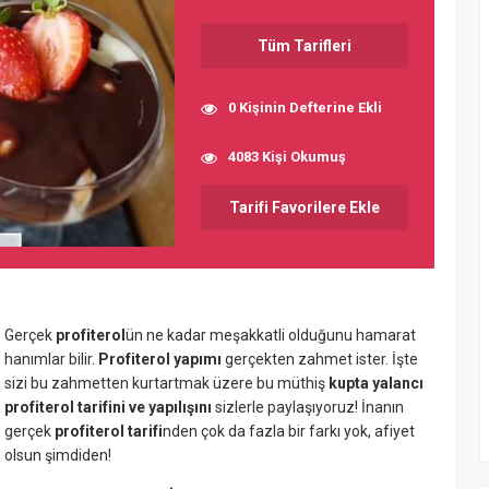
Tüm Tarifleri
0 Kişinin Defterine Ekli
4083 Kişi Okumuş
Tarifi Favorilere Ekle
Gerçek
profiterol
ün ne kadar meşakkatli olduğunu hamarat
hanımlar bilir.
Profiterol yapımı
gerçekten zahmet ister. İşte
sizi bu zahmetten kurtartmak üzere bu müthiş
kupta yalancı
profiterol tarifini ve yapılışını
sizlerle paylaşıyoruz! İnanın
gerçek
profiterol tarifi
nden çok da fazla bir farkı yok, afiyet
olsun şimdiden!