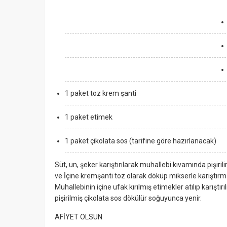
1 paket toz krem şanti
1 paket etimek
1 paket çikolata sos (tarifine göre hazırlanacak)
Süt, un, şeker karıştırılarak muhallebi kıvamında pişiri
ve İçine kremşanti toz olarak döküp mikserle karıştırm
Muhallebinin içine ufak kırılmış etimekler atılıp karıştır
pişirilmiş çikolata sos dökülür soğuyunca yenir.
AFİYET OLSUN