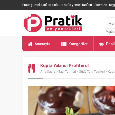
Pratik yemek tarifleri binlerce nefis yemek tarifleri
Sitemize Hoşg
Popüle
Anasayfa
Kategoriler
Popül
Kupta Yalancı Profiterol
Ana Sayfa
»
Tatlı Tarifleri
»
Sütlü Tatlı Tarifleri
» Kupta