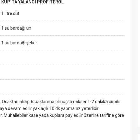
KUP’TA YALANCI PROFİTEROL
1 litre süt
1 su bardağı un
1 su bardağı şeker
lir. Ocaktan alınıp topaklanma olmuşsa mikser 1-2 dakika çırpılır
aya devam edilir yaklaşık 10 dk yapmanız yeterlidir.
ılır. Muhallebiler kase yada kuplara pay edilir üzerine tarifine göre