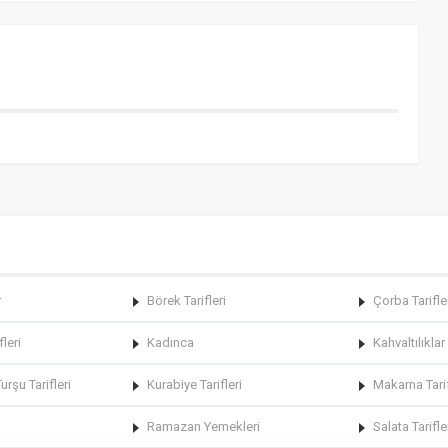
r
Börek Tarifleri
Çorba Tarifle
fleri
Kadınca
Kahvaltılıklar
rşu Tarifleri
Kurabiye Tarifleri
Makarna Tarif
Ramazan Yemekleri
Salata Tarifle