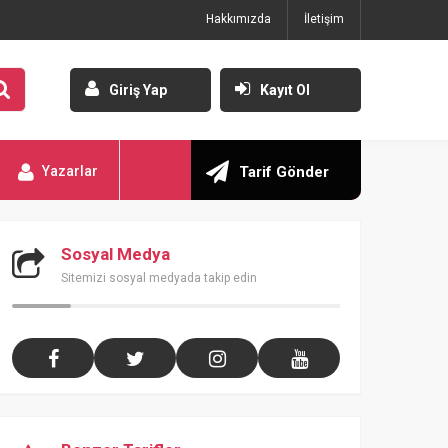
Hakkımızda
İletişim
Giriş Yap
Kayıt Ol
Yazarlar
Tarif Gönder
Sosyal Medya
Sitemizi sosyal medyada takip edin