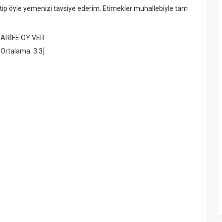
tip öyle yemenizi tavsiye ederim. Etimekler muhallebiyle tam
TARİFE OY VER
Ortalama:
3.3
]