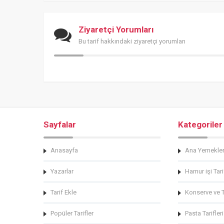
Ziyaretçi Yorumları
Bu tarif hakkındaki ziyaretçi yorumları
Sayfalar
Kategoriler
Anasayfa
Ana Yemekle
Yazarlar
Hamur işi Tari
Tarif Ekle
Konserve ve Tu
Popüler Tarifler
Pasta Tarifleri