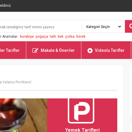
eldiniz
r Aramalar :
kurabiye
poğaça
tatlı
kek
çorba
börek
er Tarifler
Makale & Öneriler
Videolu Tarifler
 Yalancı Profiterol
Yemek Tarifleri