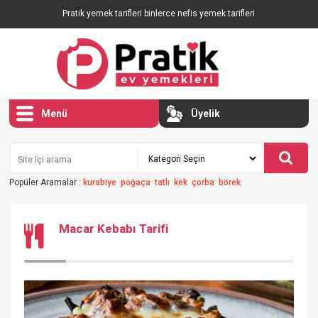
Pratik yemek tarifleri binlerce nefis yemek tarifleri
Menü
Üyelik
Popüler Aramalar :
kurabiye
poğaça
tatlı
kek
çorba
börek
Macar Kebabı Tarifi