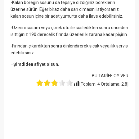
-Kalan böreğin sosunu da tepsiye dizdiğiniz böreklerin
üzerine sürün. Eğer biraz daha sarı olmasını istiyorsanız
kalan sosun içine bir adet yumurta daha ilave edebilirsiniz.
-Üzerini susam veya çörek otu ile süsledikten sonra önceden
ısıttığınız 190 derecelik fırında üzerleri kızarana kadar pişirin.
-Fırından çıkardıktan sonra dinlendirerek sıcak veya ılık servis
edebilirsiniz.
–
Şimdiden afiyet olsun.
BU TARİFE OY VER
[Toplam:
4
Ortalama:
2.8
]