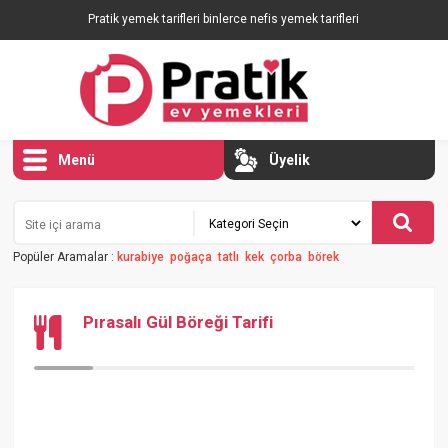
Pratik yemek tarifleri binlerce nefis yemek tarifleri
Menü
Üyelik
Popüler Aramalar :
kurabiye
poğaça
tatlı
kek
çorba
börek
Pırasalı Gül Böreği Tarifi