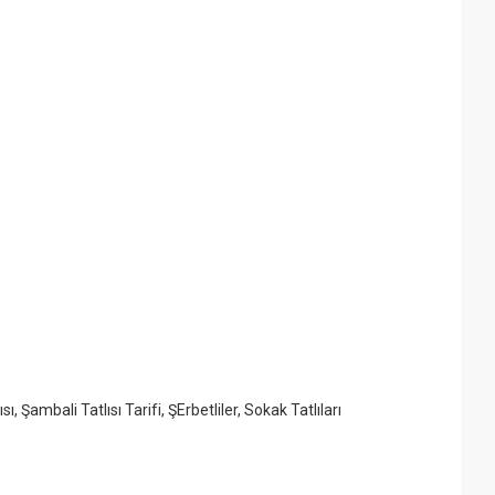
ısı
,
Şambali Tatlısı Tarifi
,
ŞErbetliler
,
Sokak Tatlıları