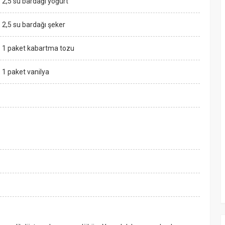
2,5 su bardağı yoğurt
2,5 su bardağı şeker
1 paket kabartma tozu
1 paket vanilya