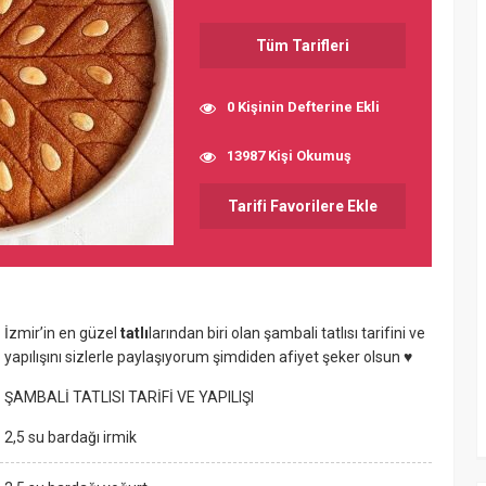
Tüm Tarifleri
0 Kişinin Defterine Ekli
13987 Kişi Okumuş
Tarifi Favorilere Ekle
İzmir’in en güzel
tatlı
larından biri olan şambali tatlısı tarifini ve
yapılışını sizlerle paylaşıyorum şimdiden afiyet şeker olsun ♥
ŞAMBALİ TATLISI TARİFİ VE YAPILIŞI
2,5 su bardağı irmik