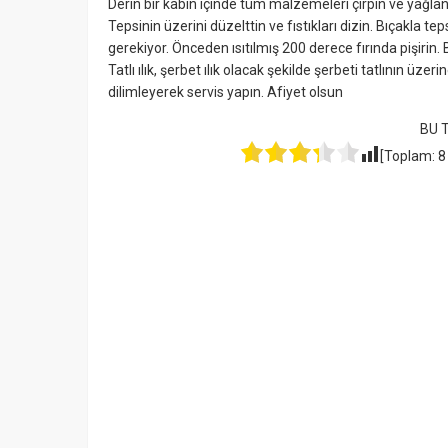
Derin bir kabın içinde tüm malzemeleri çırpın ve yağl
Tepsinin üzerini düzelttin ve fıstıkları dizin. Bıçakla 
gerekiyor. Önceden ısıtılmış 200 derece fırında pişirin.
Tatlı ılık, şerbet ılık olacak şekilde şerbeti tatlının üze
dilimleyerek servis yapın. Afiyet olsun
BU 
[Toplam:
8