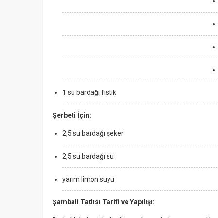
1 su bardağı fıstık
Şerbeti İçin:
2,5 su bardağı şeker
2,5 su bardağı su
yarım limon suyu
Şambali Tatlısı Tarifi ve Yapılışı: