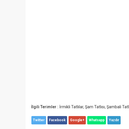
İlgili Terimler :
İrmikli Tatlılar
,
Şam Tatlısı
,
Şambali Tatl
Twitter
Facebook
Google+
Whatsapp
Yazdır