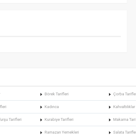
r
Börek Tarifleri
Çorba Tarifle
fleri
Kadınca
Kahvaltılıklar
rşu Tarifleri
Kurabiye Tarifleri
Makarna Tarif
Ramazan Yemekleri
Salata Tarifle