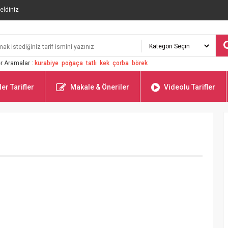
eldiniz
r Aramalar :
kurabiye
poğaça
tatlı
kek
çorba
börek
er Tarifler
Makale & Öneriler
Videolu Tarifler