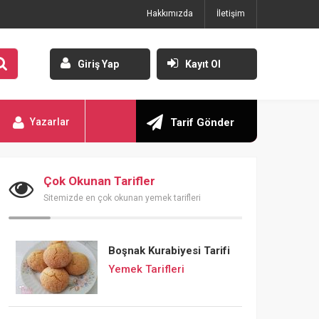
Hakkımızda
İletişim
Giriş Yap
Kayıt Ol
Yazarlar
Tarif Gönder
Çok Okunan Tarifler
Sitemizde en çok okunan yemek tarifleri
Boşnak Kurabiyesi Tarifi
Yemek Tarifleri