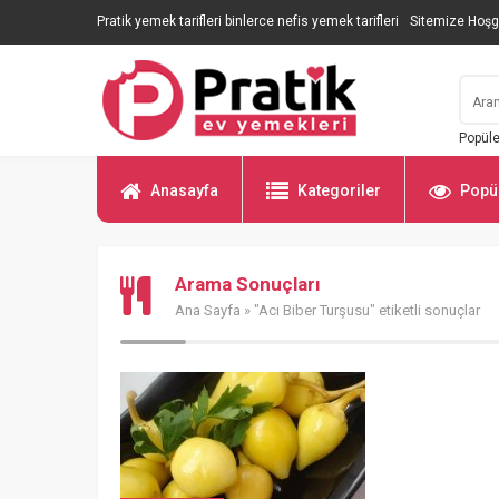
Pratik yemek tarifleri binlerce nefis yemek tarifleri
Sitemize Hoşg
Popüle
Anasayfa
Kategoriler
Popül
Arama Sonuçları
Ana Sayfa
» "Acı Biber Turşusu" etiketli sonuçlar