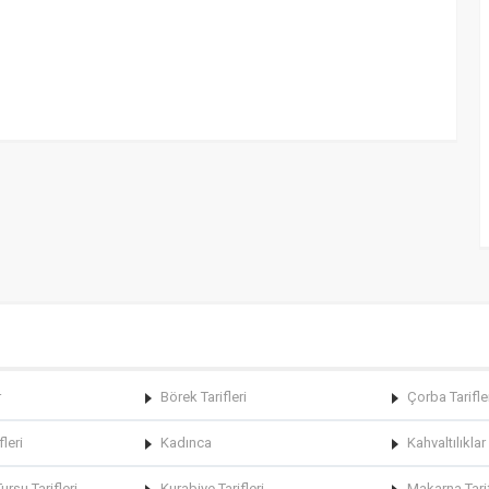
r
Börek Tarifleri
Çorba Tarifle
fleri
Kadınca
Kahvaltılıklar
rşu Tarifleri
Kurabiye Tarifleri
Makarna Tarif