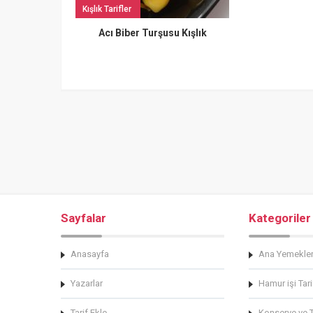
Kışlık Tarifler
Acı Biber Turşusu Kışlık
Sayfalar
Kategoriler
Anasayfa
Ana Yemekle
Yazarlar
Hamur işi Tari
Tarif Ekle
Konserve ve Tu