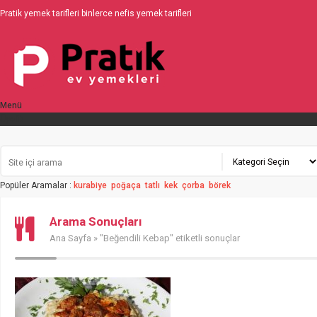
Pratik yemek tarifleri binlerce nefis yemek tarifleri
Menü
Üyelik
Popüler Aramalar :
kurabiye
poğaça
tatlı
kek
çorba
börek
Arama Sonuçları
Ana Sayfa
» "Beğendili Kebap" etiketli sonuçlar