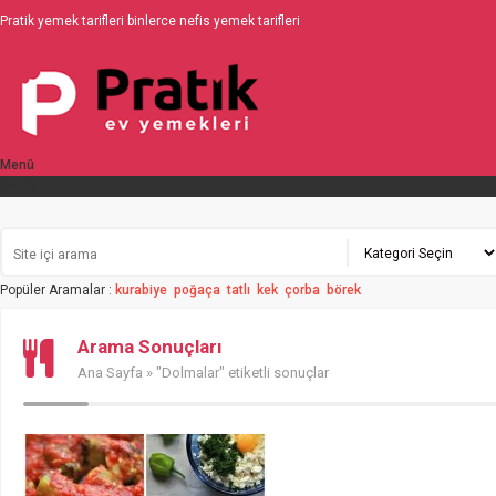
Pratik yemek tarifleri binlerce nefis yemek tarifleri
Menü
Üyelik
Popüler Aramalar :
kurabiye
poğaça
tatlı
kek
çorba
börek
Arama Sonuçları
Ana Sayfa
» "Dolmalar" etiketli sonuçlar