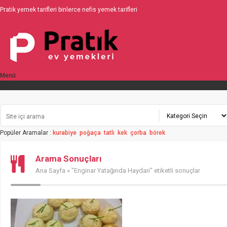
Pratik yemek tarifleri binlerce nefis yemek tarifleri
Menü
Üyelik
Popüler Aramalar :
kurabiye
poğaça
tatlı
kek
çorba
börek
Arama Sonuçları
Ana Sayfa
» "Enginar Yatağında Haydari" etiketli sonuçlar