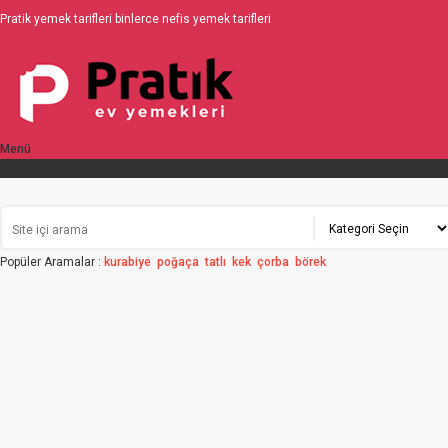
Pratik yemek tarifleri binlerce nefis yemek tarifleri
Menü
Üyelik
Popüler Aramalar :
kurabiye
poğaça
tatlı
kek
çorba
börek