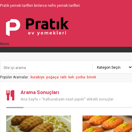
Pratik yemek tarifleri binlerce nefis yemek tarifleri
Menü
Üyelik
Popüler Aramalar :
kurabiye
poğaça
tatlı
kek
çorba
börek
Arama Sonuçları
Ana Sayfa
» "Kalburabastı nasıl yapılır" etiketli sonuçlar