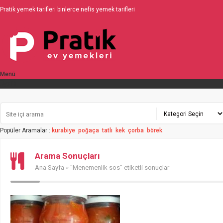
Pratik yemek tarifleri binlerce nefis yemek tarifleri
Menü
Üyelik
Popüler Aramalar :
kurabiye
poğaça
tatlı
kek
çorba
börek
Arama Sonuçları
Ana Sayfa
» "Menemenlik sos" etiketli sonuçlar