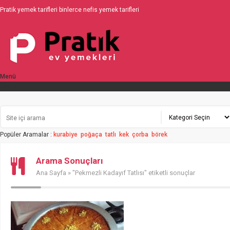
Pratik yemek tarifleri binlerce nefis yemek tarifleri
Menü
Üyelik
Popüler Aramalar :
kurabiye
poğaça
tatlı
kek
çorba
börek
Arama Sonuçları
Ana Sayfa
» "Pekmezli Kadayıf Tatlısı" etiketli sonuçlar