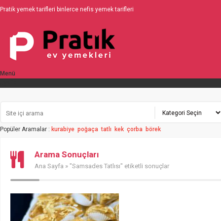
Pratik yemek tarifleri binlerce nefis yemek tarifleri
Menü
Üyelik
Popüler Aramalar :
kurabiye
poğaça
tatlı
kek
çorba
börek
Arama Sonuçları
Ana Sayfa
» "Samsades Tatlısı" etiketli sonuçlar