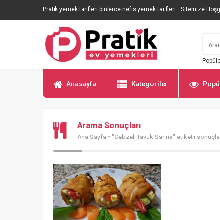
Pratik yemek tarifleri binlerce nefis yemek tarifleri
Sitemize Hoşg
Popüle
Anasayfa
Kategoriler
Popül
Arama Sonuçları
Ana Sayfa
» "Sebzeli Tavuk Sarma" etiketli sonuçla