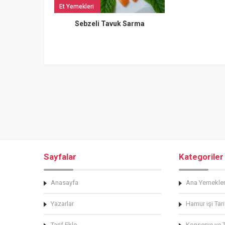
Et Yemekleri
Sebzeli Tavuk Sarma
Sayfalar
Kategoriler
Anasayfa
Ana Yemekle
Yazarlar
Hamur işi Tari
Tarif Ekle
Konserve ve Tu