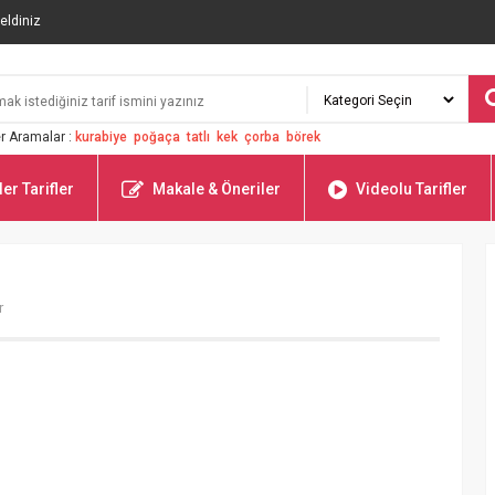
eldiniz
r Aramalar :
kurabiye
poğaça
tatlı
kek
çorba
börek
er Tarifler
Makale & Öneriler
Videolu Tarifler
r