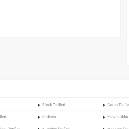
r
Börek Tarifleri
Çorba Tarifle
fleri
Kadınca
Kahvaltılıklar
rşu Tarifleri
Kurabiye Tarifleri
Makarna Tarif