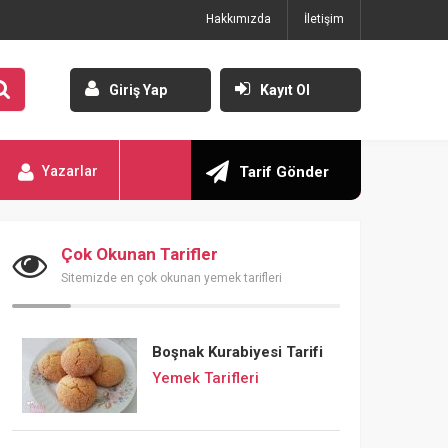
Hakkımızda
İletişim
Giriş Yap
Kayıt Ol
Yazarlar
Tarif Gönder
Çok Okunan Tarifler
Sitemizde en çok okunan yemek tarifleri
Boşnak Kurabiyesi Tarifi
Yemek Tarifleri