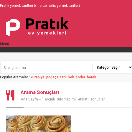
Pratik yemek tarifleri binlerce nefis yemek tarifleri
Menü
Üyelik
Popüler Aramalar :
kurabiye
poğaça
tatlı
kek
çorba
börek
Arama Sonuçları
Ana Sayfa
» "Tarçınlı Rulo Yapımı" etiketli sonuçlar