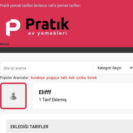
Pratik yemek tarifleri binlerce nefis yemek tarifleri
Menü
Üyelik
Popüler Aramalar :
kurabiye
poğaça
tatlı
kek
çorba
börek
Elifff
1 Tarif Eklemiş
EKLEDİĞİ TARİFLER