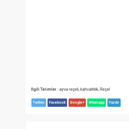
İlgili Terimler :
ayva reçeli
,
kahvaltılık
,
Reçel
Twitter
Facebook
Google+
Whatsapp
Yazdır