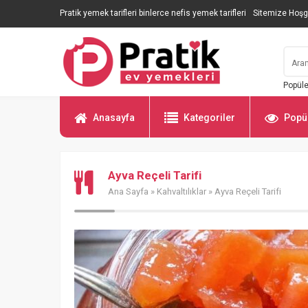
Pratik yemek tarifleri binlerce nefis yemek tarifleri
Sitemize Hoşg
Popüle
Anasayfa
Kategoriler
Popül
Ayva Reçeli Tarifi
Ana Sayfa
»
Kahvaltılıklar
» Ayva Reçeli Tarifi