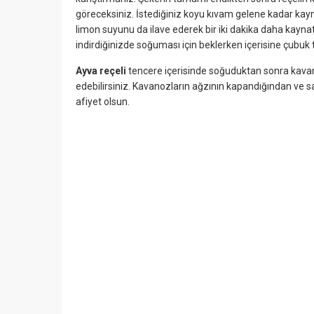
göreceksiniz. İstediğiniz koyu kıvam gelene kadar k
limon suyunu da ilave ederek bir iki dakika daha kaynat
indirdiğinizde soğuması için beklerken içerisine çubuk ta
Ayva reçeli
tencere içerisinde soğuduktan sonra kavan
edebilirsiniz. Kavanozların ağzının kapandığından ve s
afiyet olsun.