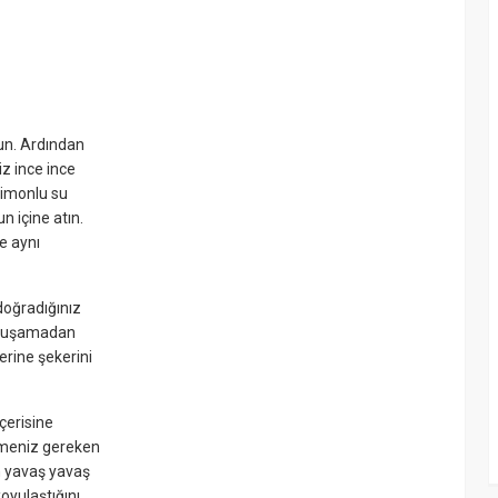
yun. Ardından
iz ince ince
 limonlu su
 içine atın.
e aynı
doğradığınız
yumuşamadan
rine şekerini
çerisine
tmeniz gereken
n yavaş yavaş
oyulaştığını