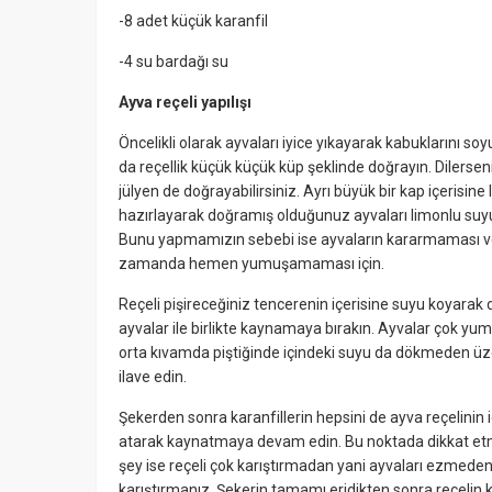
-8 adet küçük karanfil
-4 su bardağı su
Ayva reçeli yapılışı
Öncelikli olarak ayvaları iyice yıkayarak kabuklarını so
da reçellik küçük küçük küp şeklinde doğrayın. Dilersen
jülyen de doğrayabilirsiniz. Ayrı büyük bir kap içerisine
hazırlayarak doğramış olduğunuz ayvaları limonlu suyun
Bunu yapmamızın sebebi ise ayvaların kararmaması v
zamanda hemen yumuşamaması için.
Reçeli pişireceğiniz tencerenin içerisine suyu koyarak 
ayvalar ile birlikte kaynamaya bırakın. Ayvalar çok 
orta kıvamda piştiğinde içindeki suyu da dökmeden üze
ilave edin.
Şekerden sonra karanfillerin hepsini de ayva reçelinin i
atarak kaynatmaya devam edin. Bu noktada dikkat e
şey ise reçeli çok karıştırmadan yani ayvaları ezmede
karıştırmanız. Şekerin tamamı eridikten sonra reçelin k