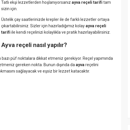
Tatlı ekşi lezzetlerden hoşlanıyorsanız
ayva reçeli tarifi
tam
sizin için.
Üstelik çay saatlerinizde krepler ile de farklı lezzetler ortaya
çıkartabilirsiniz. Sizler için hazırladığımız kolay
ayva reçeli
tarifi
ile kendi reçelinizi kolaylıkla ve pratik hazırlayabilirsiniz.
Ayva reçeli nasıl yapılır?
n bazı püf noktalara dikkat etmeniz gerekiyor. Reçel yapımında
 etmeniz gereken nokta. Bunun dışında da
ayva
reçelini
kmasını sağlayacak ve eşsiz bir lezzet katacaktır.