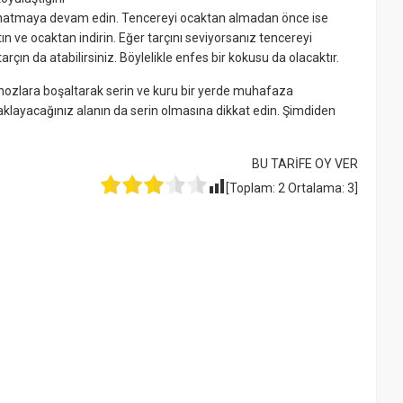
aynatmaya devam edin. Tencereyi ocaktan almadan önce ise
ın ve ocaktan indirin. Eğer tarçını seviyorsanız tencereyi
rçın da atabilirsiniz. Böylelikle enfes bir kokusu da olacaktır.
ozlara boşaltarak serin ve kuru bir yerde muhafaza
aklayacağınız alanın da serin olmasına dikkat edin. Şimdiden
BU TARİFE OY VER
[Toplam:
2
Ortalama:
3
]