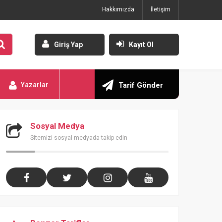
Hakkımızda
İletişim
Giriş Yap
Kayıt Ol
Yazarlar
Tarif Gönder
Sosyal Medya
Sitemizi sosyal medyada takip edin