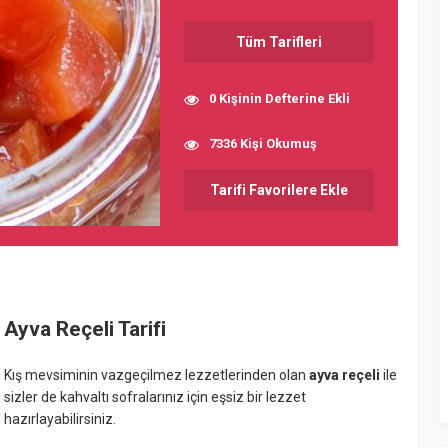
Tüm Tarifleri
0 Kişinin Defterine Ekli
7336 Kişi Okumuş
Tarifi Favorilere Ekle
Ayva Reçeli Tarifi
Kış mevsiminin vazgeçilmez lezzetlerinden olan
ayva reçeli
ile
sizler de kahvaltı sofralarınız için eşsiz bir lezzet
hazırlayabilirsiniz.