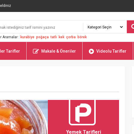
eldiniz
r Aramalar :
kurabiye
poğaça
tatlı
kek
çorba
börek
er Tarifler
Makale & Öneriler
Videolu Tarifler
Yemek Tarifleri