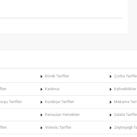
r
Börek Tarifleri
Çorba Tarifle
fleri
Kadınca
Kahvaltılıklar
rşu Tarifleri
Kurabiye Tarifleri
Makarna Tarif
Ramazan Yemekleri
Salata Tarifle
fleri
Videolu Tarifler
Zeytinyağlı Ta