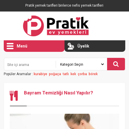
Pratik yemek tarifleri binlerce nefis yemek tarifleri
Menü
Üyelik
Popüler Aramalar :
kurabiye
poğaça
tatlı
kek
çorba
börek
Bayram Temizliği Nasıl Yapılır?