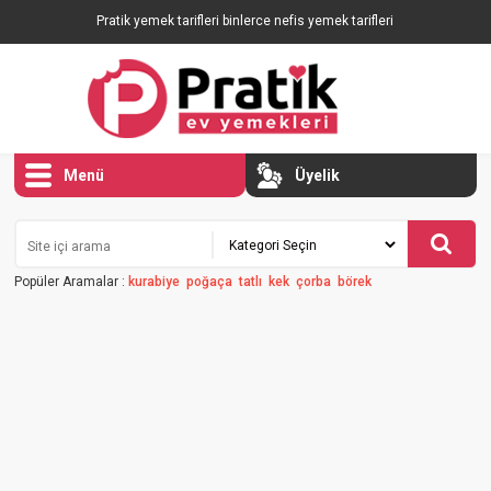
Pratik yemek tarifleri binlerce nefis yemek tarifleri
Menü
Üyelik
Popüler Aramalar :
kurabiye
poğaça
tatlı
kek
çorba
börek