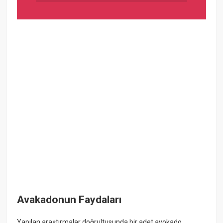
Avakadonun Faydaları
Yapılan araştırmalar doğrultusunda bir adet avokado