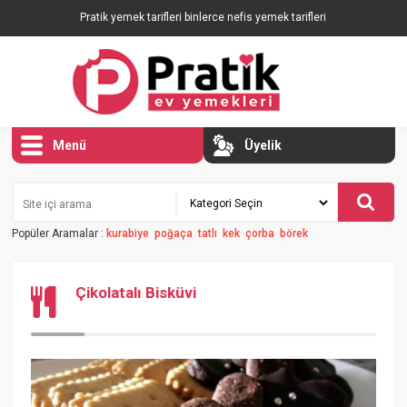
Pratik yemek tarifleri binlerce nefis yemek tarifleri
Menü
Üyelik
Popüler Aramalar :
kurabiye
poğaça
tatlı
kek
çorba
börek
Çikolatalı Bisküvi