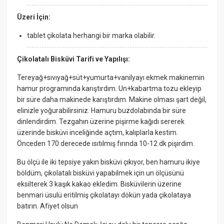
Üzeri İçin:
tablet çikolata herhangi bir marka olabilir.
Çikolatalı Bisküvi Tarifi ve Yapılışı:
Tereyağ+sıvıyağ+süt+yumurta+vanilyayı ekmek makinemin
hamur programında karıştırdım. Un+kabartma tozu ekleyip
bir süre daha makinede karıştırdım. Makine olması şart değil,
elinizle yoğurabilirsiniz. Hamuru buzdolabında bir süre
dinlendirdim. Tezgahın üzerine pişirme kağıdı sererek
üzerinde bisküvi inceliğinde açtım, kalıplarla kestim.
Önceden 170 derecede ısıtılmış fırında 10-12 dk pişirdim.
Bu ölçü ile iki tepsiye yakın bisküvi çıkıyor, ben hamuru ikiye
böldüm, çikolatalı bisküvi yapabilmek için un ölçüsünü
eksilterek 3 kaşık kakao ekledim. Bisküvilerin üzerine
benmari üsulü eritilmiş çikolatayı dökün yada çikolataya
batırın. Afiyet olsun