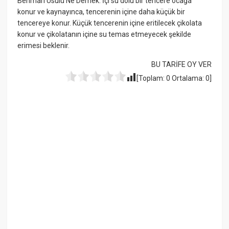
Benmari Usulü Ne Demek: İçi su dolu bir tencere ocağa
konur ve kaynayınca, tencerenin içine daha küçük bir
tencereye konur. Küçük tencerenin içine eritilecek çikolata
konur ve çikolatanın içine su temas etmeyecek şekilde
erimesi beklenir.
BU TARİFE OY VER
[Toplam:
0
Ortalama:
0
]