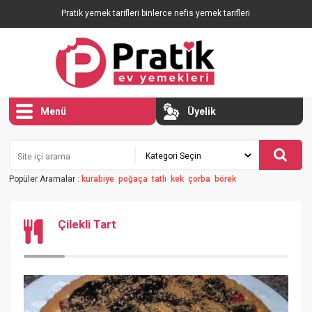
Pratik yemek tarifleri binlerce nefis yemek tarifleri
Menü
Üyelik
Popüler Aramalar :
kurabiye
poğaça
tatlı
kek
çorba
börek
Çilekli Tart