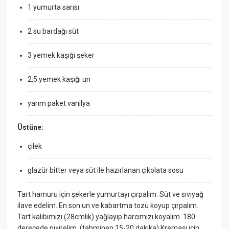
1 yumurta sarısı
2 su bardağı süt
3 yemek kaşığı şeker
2,5 yemek kaşığı un
yarım paket vanilya
Üstüne:
çilek
glazür bitter veya süt ile hazırlanan çikolata sosu
Tart hamuru için şekerle yumurtayı çırpalım. Süt ve sıvıyağ
ilave edelim. En son un ve kabartma tozu koyup çırpalım.
Tart kalıbımızı (28cmlik) yağlayıp harcımızı koyalım. 180
derecede pişirelim. (tahminen 15-20 dakika) Kreması için,