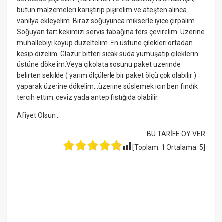
bütün malzemeleri karıştırıp pişirelim ve ateşten alınca
vanilya ekleyelim. Biraz soğuyunca mikserle iyice çırpalım.
Soğuyan tart kekimizi servis tabağına ters çevirelim. Üzerine
muhallebiyi koyup düzeltelim. En üstüne çilekleri ortadan
kesip dizelim. Glazür bitteri sıcak suda yumuşatıp çileklerin
üstüne dökelim.Veya çikolata sosunu paket uzerınde
belırten sekılde ( yarım ölçülerle bir paket ölçü çok olabılır )
yaparak üzerine dökelim…üzerine süslemek ıcın ben fındık
tercıh ettım. ceviz yada antep fıstığıda olabilir.
Afiyet Olsun…
BU TARİFE OY VER
[Toplam:
1
Ortalama:
5
]