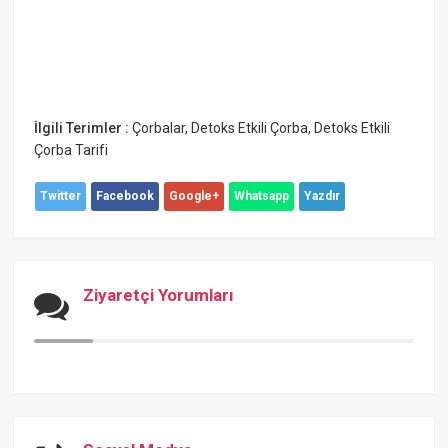
İlgili Terimler :
Çorbalar
,
Detoks Etkili Çorba
,
Detoks Etkili
Çorba Tarifi
Twitter
Facebook
Google+
Whatsapp
Yazdır
Ziyaretçi Yorumları