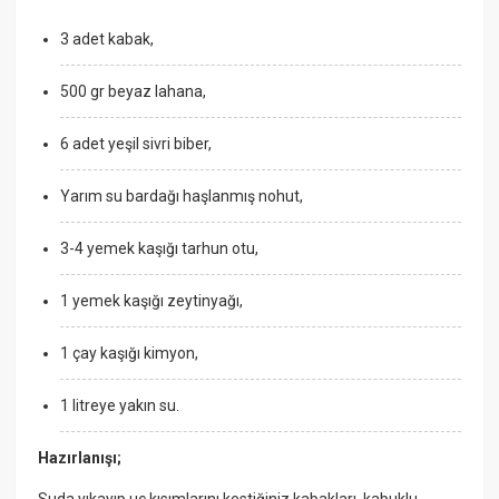
3 adet kabak,
500 gr beyaz lahana,
6 adet yeşil sivri biber,
Yarım su bardağı haşlanmış nohut,
3-4 yemek kaşığı tarhun otu,
1 yemek kaşığı zeytinyağı,
1 çay kaşığı kimyon,
1 litreye yakın su.
Hazırlanışı;
Suda yıkayıp uç kısımlarını kestiğiniz kabakları, kabuklu