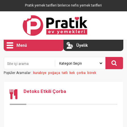
Pratik yemek tarifleri binlerce nefis yemek tarifleri
Menü
Üyelik
Popüler Aramalar :
kurabiye
poğaça
tatlı
kek
çorba
börek
Detoks Etkili Çorba