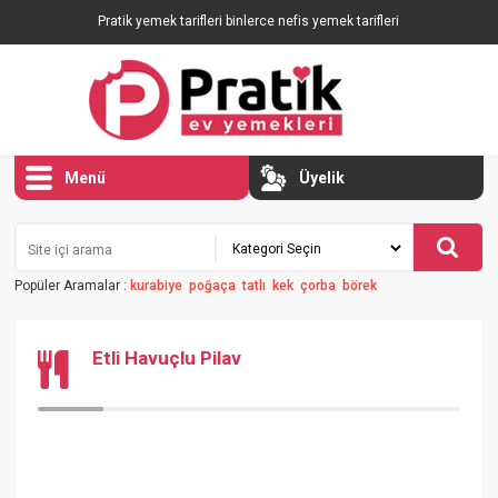
Pratik yemek tarifleri binlerce nefis yemek tarifleri
Menü
Üyelik
Popüler Aramalar :
kurabiye
poğaça
tatlı
kek
çorba
börek
Etli Havuçlu Pilav