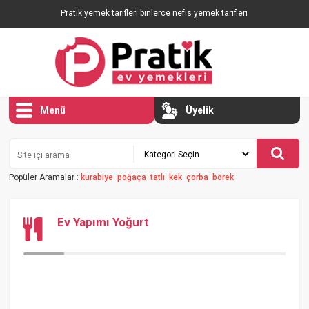
Pratik yemek tarifleri binlerce nefis yemek tarifleri
Menü
Üyelik
Popüler Aramalar :
kurabiye
poğaça
tatlı
kek
çorba
börek
Ev Yapımı Yoğurt