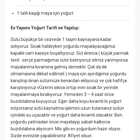
1 tatlı kaşığı maya için yoğurt
Ev Yapımı Yoğurt Tarifi ve Yapılışı:
Sütü büyükçe bir cezvede 1 taşım kaynayana kadar
ısıtıyoruz. Sıcak haldeyken yoğurdu mayalayacağımız
kapaklı cam kaseye boşaltıyoruz. Süt ılınınca ( küçük parmak
testi : serçe parmağımızı süte batırıyoruz elimiz yanmıyorsa
mayalanma kıvamına gelmiş demektir. Çok da ılık
olmamasına dikkat edilmeli ) maya için ayırdığımız yoğurdu
karıştırıp ılınan sütümüze kenardan ekliyoruz ve çok hafifçe
karıştırıyoruz.vÜzerini sıkıca örtüp evin sıcak bir yerinde
mayalanmaya bırakıyoruz. Yemeden 3 – 4 saat önce
buzdolabına koyuyoruz. Eğer daha koyu kıvamlı bi yoğurt
istiyorsanız sütü kaynatma işlemini uzun tutarsanız sütün
içindeki su uçacaktır ve yoğurt daha kıvamlı olacaktır. Ben
yoğurdu yatmadan önce mayalayıp sabah kalkınca
buzdolabına alıyorum. Mis gibi ev yoğurdum hazır oluyor.
Sizde evinizde yapabilirsiniz. Afiyet olsun