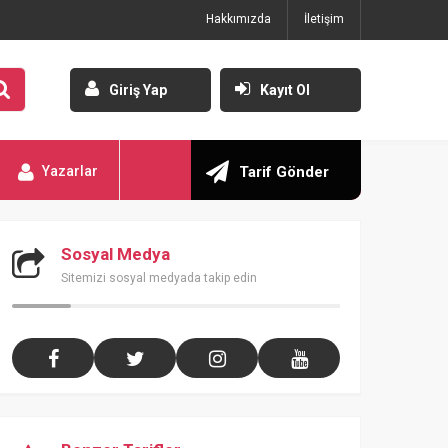
Hakkımızda
İletişim
Giriş Yap
Kayıt Ol
Yazarlar
Tarif Gönder
Sosyal Medya
Sitemizi sosyal medyada takip edin