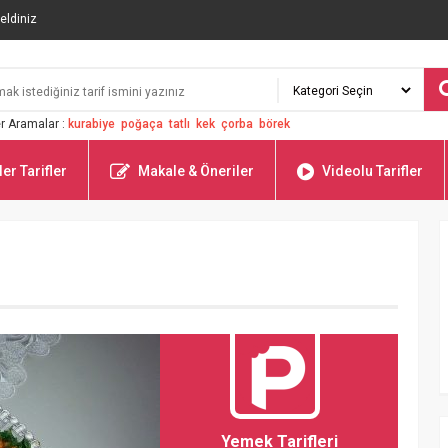
eldiniz
r Aramalar :
kurabiye
poğaça
tatlı
kek
çorba
börek
er Tarifler
Makale & Öneriler
Videolu Tarifler
Yemek Tarifleri