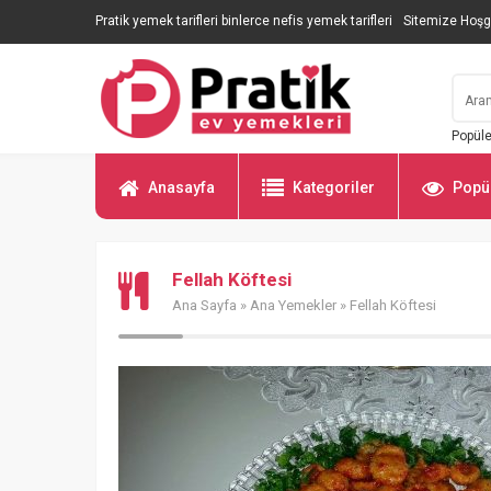
Pratik yemek tarifleri binlerce nefis yemek tarifleri
Sitemize Hoşg
Popüle
Anasayfa
Kategoriler
Popül
Fellah Köftesi
Ana Sayfa
»
Ana Yemekler
» Fellah Köftesi