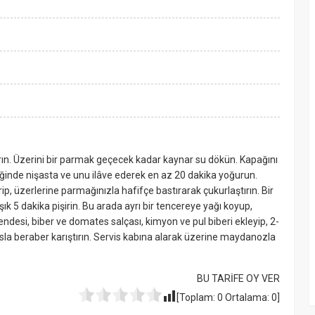
tırın. Üzerini bir parmak geçecek kadar kaynar su dökün. Kapağını
tiğinde nişasta ve unu ilâve ederek en az 20 dakika yoğurun.
ip, üzerlerine parmağınızla hafifçe bastırarak çukurlaştırın. Bir
şık 5 dakika pişirin. Bu arada ayrı bir tencereye yağı koyup,
desi, biber ve domates salçası, kimyon ve pul biberi ekleyip, 2-
osla beraber karıştırın. Servis kabına alarak üzerine maydanozla
BU TARİFE OY VER
[Toplam:
0
Ortalama:
0
]