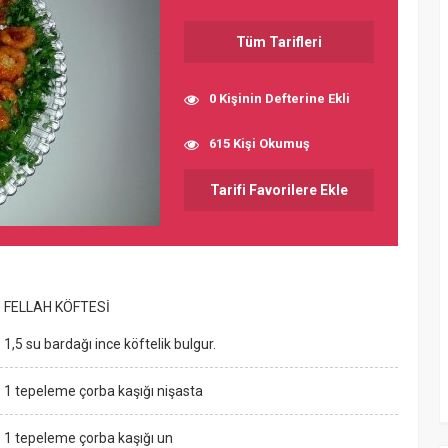
Tüm Tarifleri
0 Kişinin Defterine Ekli
615 Kişi Okumuş
Tarifi Favorilere Ekle
FELLAH KÖFTESİ
1,5 su bardağı ince köftelik bulgur.
1 tepeleme çorba kaşığı nişasta
1 tepeleme çorba kaşığı un