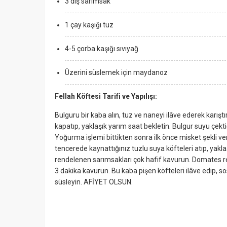
3 diş sarımsak
1 çay kaşığı tuz
4-5 çorba kaşığı sıvıyağ
Üzerini süslemek için maydanoz
Fellah Köftesi Tarifi ve Yapılışı:
Bulguru bir kaba alın, tuz ve naneyi ilâve ederek karış
kapatıp, yaklaşık yarım saat bekletin. Bulgur suyu çek
Yoğurma işlemi bittikten sonra ilk önce misket şekli ver
tencerede kaynattığınız tuzlu suya köfteleri atıp, yakla
rendelenen sarımsakları çok hafif kavurun. Domates ren
3 dakika kavurun. Bu kaba pişen köfteleri ilâve edip, s
süsleyin. AFİYET OLSUN.