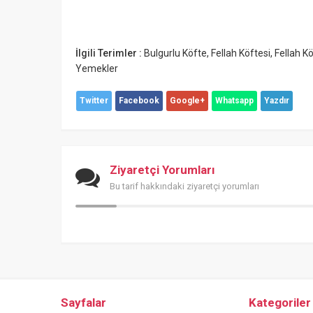
İlgili Terimler :
Bulgurlu Köfte
,
Fellah Köftesi
,
Fellah Kö
Yemekler
Twitter
Facebook
Google+
Whatsapp
Yazdır
Ziyaretçi Yorumları
Bu tarif hakkındaki ziyaretçi yorumları
Sayfalar
Kategoriler