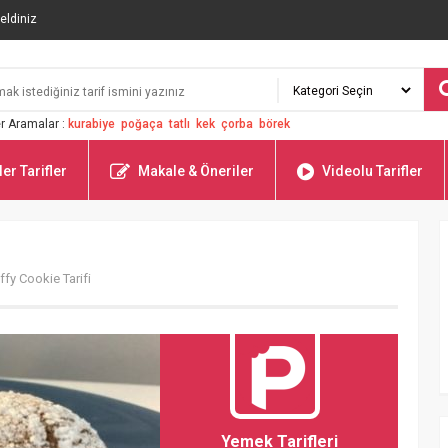
eldiniz
r Aramalar :
kurabiye
poğaça
tatlı
kek
çorba
börek
er Tarifler
Makale & Öneriler
Videolu Tarifler
ffy Cookie Tarifi
Yemek Tarifleri