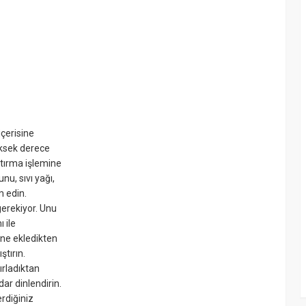
içerisine
üksek derece
ştırma işlemine
u, sıvı yağı,
m edin.
erekiyor. Unu
 ile
ine ekledikten
ştırın.
ırladıktan
ar dinlendirin.
erdiğiniz