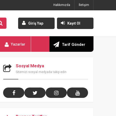
Hakkımızda
İletişim
Giriş Yap
Kayıt Ol
Yazarlar
Tarif Gönder
Sosyal Medya
Sitemizi sosyal medyada takip edin