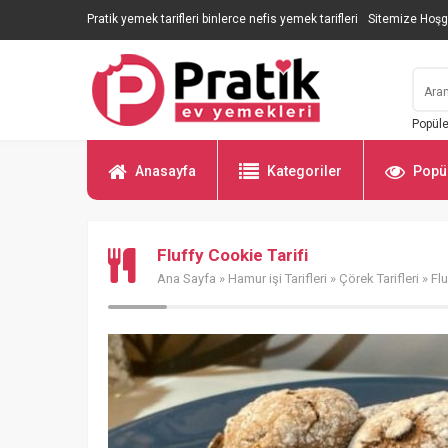
Pratik yemek tarifleri binlerce nefis yemek tarifleri
Sitemize Hoşg
Popüle
Anasayfa
Kategoriler
Popül
Fluffy Cookie Tarifi
Ana Sayfa
»
Hamur işi Tarifleri
»
Çörek Tarifleri
» Flu