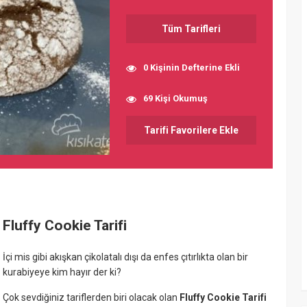
Tüm Tarifleri
0 Kişinin Defterine Ekli
69 Kişi Okumuş
Tarifi Favorilere Ekle
Fluffy Cookie Tarifi
İçi mis gibi akışkan çikolatalı dışı da enfes çıtırlıkta olan bir
kurabiyeye kim hayır der ki?
Çok sevdiğiniz tariflerden biri olacak olan
Fluffy Cookie Tarifi