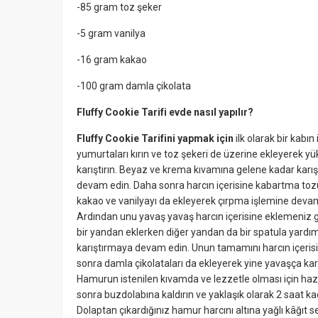
-85 gram toz şeker
-5 gram vanilya
-16 gram kakao
-100 gram damla çikolata
Fluffy Cookie Tarifi evde nasıl yapılır?
Fluffy Cookie Tarifini yapmak için
ilk olarak bir kabın 
yumurtaları kırın ve toz şekeri de üzerine ekleyerek y
karıştırın. Beyaz ve krema kıvamına gelene kadar karı
devam edin. Daha sonra harcın içerisine kabartma tozun
kakao ve vanilyayı da ekleyerek çırpma işlemine deva
Ardından unu yavaş yavaş harcın içerisine eklemeniz g
bir yandan eklerken diğer yandan da bir spatula yardımı
karıştırmaya devam edin. Unun tamamını harcın içeris
sonra damla çikolataları da ekleyerek yine yavaşça karı
Hamurun istenilen kıvamda ve lezzetle olması için haz
sonra buzdolabına kaldırın ve yaklaşık olarak 2 saat kad
Dolaptan çıkardığınız hamur harcını altına yağlı kâğıt s