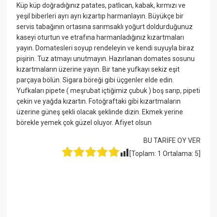
Küp küp doğradığınız patates, patlıcan, kabak, kırmızı ve
yeşil biberleri ayrı ayrı kızartıp harmanlayın. Büyükçe bir
servis tabağının ortasına sarımsaklı yoğurt doldurduğunuz
kaseyi oturtun ve etrafına harmanladığınız kızartmaları
yayın. Domatesleri soyup rendeleyin ve kendi suyuyla biraz
pişirin. Tuz atmayı unutmayın. Hazırlanan domates sosunu
kızartmaların üzerine yayın. Bir tane yufkayı sekiz eşit
parçaya bölün. Sigara böreği gibi üçgenler elde edin.
Yufkaları pipete ( meşrubat içtiğimiz çubuk ) boş sarıp, pipeti
çekin ve yağda kızartın. Fotoğraftaki gibi kızartmaların
üzerine güneş şekli olacak şeklinde dizin. Ekmek yerine
börekle yemek çok güzel oluyor. Afiyet olsun
BU TARİFE OY VER
[Toplam:
1
Ortalama:
5
]