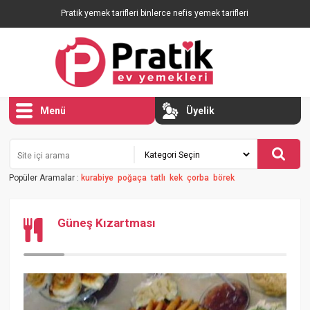
Pratik yemek tarifleri binlerce nefis yemek tarifleri
Menü
Üyelik
Popüler Aramalar :
kurabiye
poğaça
tatlı
kek
çorba
börek
Güneş Kızartması