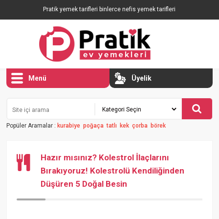
Pratik yemek tarifleri binlerce nefis yemek tarifleri
Menü
Üyelik
Popüler Aramalar :
kurabiye
poğaça
tatlı
kek
çorba
börek
Hazır mısınız? Kolestrol İlaçlarını
Bırakıyoruz! Kolestrolü Kendiliğinden
Düşüren 5 Doğal Besin