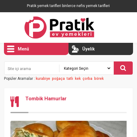
Pratik yemek tarifleri binlerce nefis yemek tarifleri
Menü
Üyelik
Popüler Aramalar :
kurabiye
poğaça
tatlı
kek
çorba
börek
Tombik Hamurlar