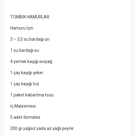
TOMBİK HAMURLAR
Hamuru İçin:
3 – 3,5 su bardağı un
1 su bardağı su
4 yemek kaşığı sıvıyağ
1 çay kaşığı şeker
1 çay kaşığı tuz
1 paket kabartma tozu
İç Malzemesi:
5 adet domates
200 gr yağsız yada az yağlı peynir