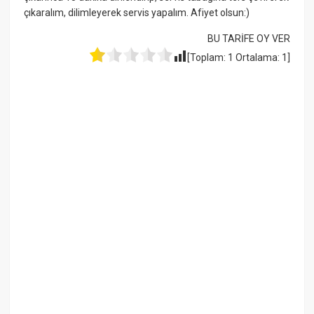
çıkaralım, dilimleyerek servis yapalım. Afiyet olsun:)
BU TARİFE OY VER
[Toplam:
1
Ortalama:
1
]