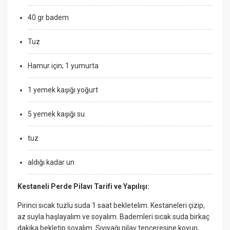
40 gr badem
Tuz
Hamur için; 1 yumurta
1 yemek kaşığı yoğurt
5 yemek kaşığı su
tuz
aldığı kadar un
Kestaneli Perde Pilavı Tarifi ve Yapılışı:
Pirinci sıcak tuzlu suda 1 saat bekletelim. Kestaneleri çizip,
az suyla haşlayalım ve soyalım. Bademleri sıcak suda birkaç
dakika bekletip soyalım. Sıvıyağı pilav tenceresine koyup,