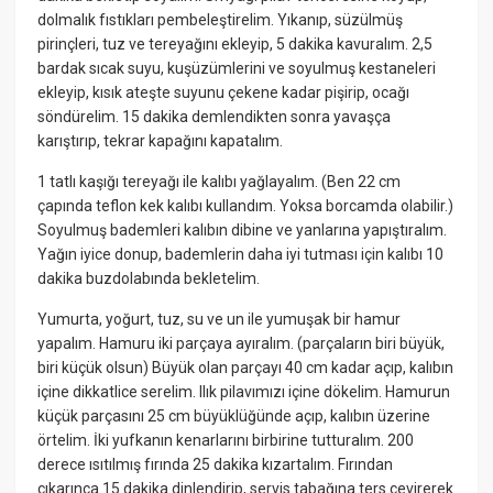
dolmalık fıstıkları pembeleştirelim. Yıkanıp, süzülmüş
pirinçleri, tuz ve tereyağını ekleyip, 5 dakika kavuralım. 2,5
bardak sıcak suyu, kuşüzümlerini ve soyulmuş kestaneleri
ekleyip, kısık ateşte suyunu çekene kadar pişirip, ocağı
söndürelim. 15 dakika demlendikten sonra yavaşça
karıştırıp, tekrar kapağını kapatalım.
1 tatlı kaşığı tereyağı ile kalıbı yağlayalım. (Ben 22 cm
çapında teflon kek kalıbı kullandım. Yoksa borcamda olabilir.)
Soyulmuş bademleri kalıbın dibine ve yanlarına yapıştıralım.
Yağın iyice donup, bademlerin daha iyi tutması için kalıbı 10
dakika buzdolabında bekletelim.
Yumurta, yoğurt, tuz, su ve un ile yumuşak bir hamur
yapalım. Hamuru iki parçaya ayıralım. (parçaların biri büyük,
biri küçük olsun) Büyük olan parçayı 40 cm kadar açıp, kalıbın
içine dikkatlice serelim. Ilık pilavımızı içine dökelim. Hamurun
küçük parçasını 25 cm büyüklüğünde açıp, kalıbın üzerine
örtelim. İki yufkanın kenarlarını birbirine tutturalım. 200
derece ısıtılmış fırında 25 dakika kızartalım. Fırından
çıkarınca 15 dakika dinlendirip, servis tabağına ters çevirerek