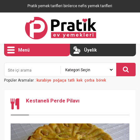
Pratik yemek tarifleri binlerce nefis yemek tarifleri
Menü
Üyelik
Popüler Aramalar :
kurabiye
poğaça
tatlı
kek
çorba
börek
Kestaneli Perde Pilavı