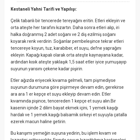
Kestaneli Yahni Tarifi ve Yapılışı:
Çelik tabanlı bir tencerede tereyağını eritin. Etleri ekleyin ve
orta ateşte her tarafını kızartın. Daha sonra etleri alıp, iri
halka doğranmış 2 adet soğanı ve 2 diş ezilmiş soğanı
koyarak renk verdirin. Soğanlar pembeleşince tekrar etleri
tencereye koyun, tuz, karabiber, et suyu, defne yaprağını
ekleyin. Kapağı kapalı olarak orta ateşte kaynayana kadar,
ardından kısık ateşte yaklaşık 1,5 saat etler iyice yumuşayıp
suyunun yarısını çekene kadar pişirin.
Etler ağızda eriyecek kıvama gelmeli, tam pişmediyse
suyunun durumuna göre pişirmeye devam edin, gerekirse
ara ara 1 er kepçe et suyu ekleyip devam edin. Etler
kıvamında pişince, tencereden 1 kepçe et suyu alın.Bir
kasenin içinde 2 dilim bayat ekmek içini, 1 yemek kaşığı
hardalı ve 1 yemek kaşığı balsamik sirkeyi et suyuyla çatalla
ezerek macun haline getirin.
Bu karışımı yemeğin suyuna yedirin, bu işlem kıvam ve
lezzetini arttıracaktır. Fırında soyup kızarttığınız kestaneleri