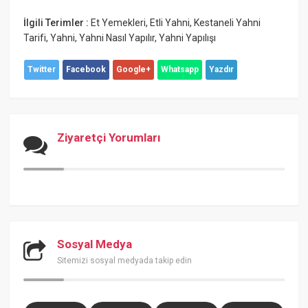
İlgili Terimler :
Et Yemekleri
,
Etli Yahni
,
Kestaneli Yahni
Tarifi
,
Yahni
,
Yahni Nasıl Yapılır
,
Yahni Yapılışı
Twitter
Facebook
Google+
Whatsapp
Yazdır
Ziyaretçi Yorumları
Sosyal Medya
Sitemizi sosyal medyada takip edin