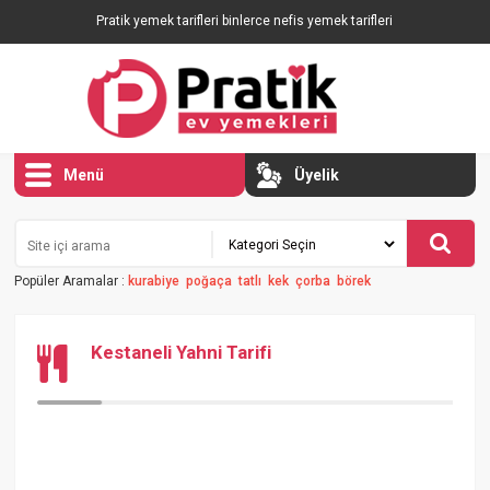
Pratik yemek tarifleri binlerce nefis yemek tarifleri
Menü
Üyelik
Popüler Aramalar :
kurabiye
poğaça
tatlı
kek
çorba
börek
Kestaneli Yahni Tarifi