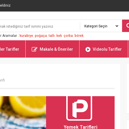
eldiniz
r Aramalar :
kurabiye
poğaça
tatlı
kek
çorba
börek
er Tarifler
Makale & Öneriler
Videolu Tarifler
ifi
Yemek Tarifleri