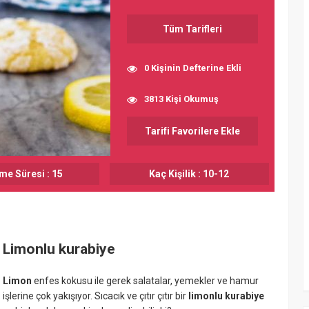
Tüm Tarifleri
0 Kişinin Defterine Ekli
3813 Kişi Okumuş
Tarifi Favorilere Ekle
me Süresi : 15
Kaç Kişilik : 10-12
Limonlu
kurabiye
Limon
enfes kokusu ile gerek salatalar, yemekler ve hamur
işlerine çok yakışıyor. Sıcacık ve çıtır çıtır bir
limonlu kurabiye