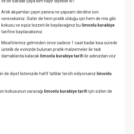
ve bir bardak çaya kim hayır diyebilir ki?
Artık akşamları çayın yanına ne yapsam derdine son
vereceksiniz. Sizler de hem pratik olduğu için hem de mis gibi
kokusu ve eşsiz lezzeti ile bayılacağınız bu
limonlu kurabiye
tarifine bayılacaksınız.
Misafirleriniz gelmeden önce sadece 1 saat kadar kısa sürede
üstelik de evinizde bulunan pratik malzemeler ile tadı
damaklarda kalacak
limonlu kurabiye tarifi
ile adınızdan söz
in de diyet listenizde hafif tatlılar tercih ediyorsanız
limonlu
limon kokusunun saracağı
limonlu kurabiye tarifi
için sizleri de
r