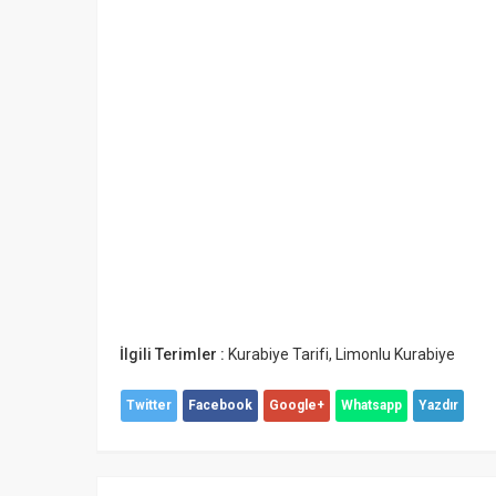
İlgili Terimler :
Kurabiye Tarifi
,
Limonlu Kurabiye
Twitter
Facebook
Google+
Whatsapp
Yazdır