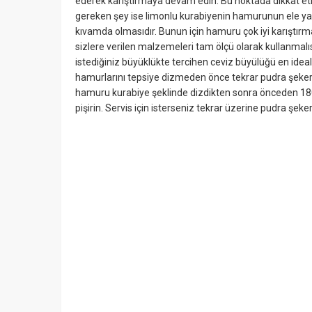
ederek karıştırmaya devam edin. Bu noktada dikkat e
gereken şey ise limonlu kurabiyenin hamurunun ele 
kıvamda olmasıdır. Bunun için hamuru çok iyi karıştırma
sizlere verilen malzemeleri tam ölçü olarak kullanmalı
istediğiniz büyüklükte tercihen ceviz büyülüğü en ideali
hamurlarını tepsiye dizmeden önce tekrar pudra şekeri
hamuru kurabiye şeklinde dizdikten sonra önceden 180 d
pişirin. Servis için isterseniz tekrar üzerine pudra şeker