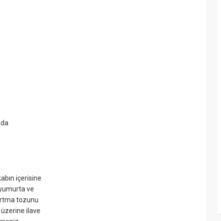
 da
 kabın içerisine
 yumurta ve
bartma tozunu
 üzerine ilave