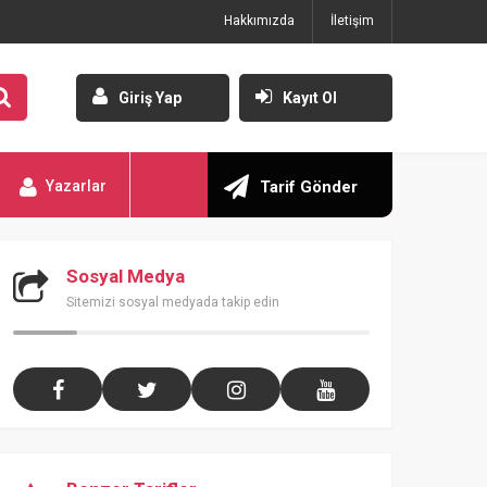
Hakkımızda
İletişim
Giriş Yap
Kayıt Ol
Yazarlar
Tarif Gönder
Sosyal Medya
Sitemizi sosyal medyada takip edin