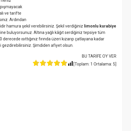
tmeniz
yapışmayacak
lı ve tarifte
sınız. Ardından
dir hamura şekil verebilirsiniz. Şekil verdiğiniz
limonlu kurabiye
ne buluyorsunuz. Altına yağlı kâğıt serdiğiniz tepsiye tüm
erecede ısıttığınız fırında üzeri kızarıp çatlayana kadar
i gezdirebilirsiniz. Şimdiden afiyet olsun.
BU TARİFE OY VER
[Toplam:
1
Ortalama:
5
]