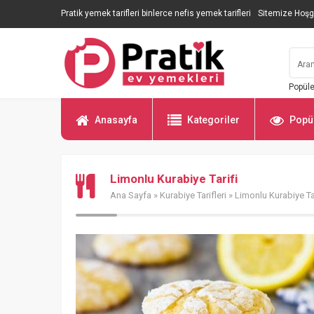
Pratik yemek tarifleri binlerce nefis yemek tarifleri
Sitemize Hoşg
Popüle
Anasayfa
Kategoriler
Popül
Limonlu Kurabiye Tarifi
Ana Sayfa
»
Kurabiye Tarifleri
» Limonlu Kurabiye Tar