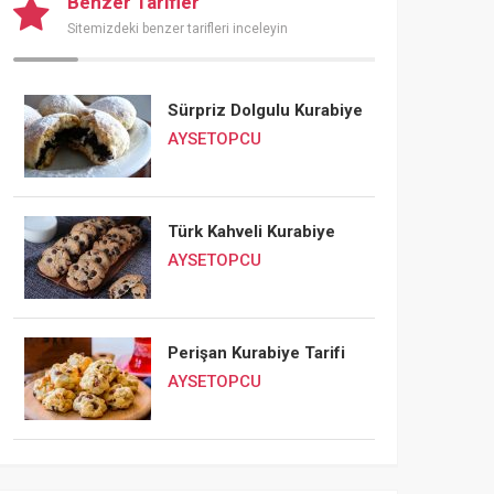
Benzer Tarifler
Sitemizdeki benzer tarifleri inceleyin
Sürpriz Dolgulu Kurabiye
AYSETOPCU
Türk Kahveli Kurabiye
AYSETOPCU
Perişan Kurabiye Tarifi
AYSETOPCU