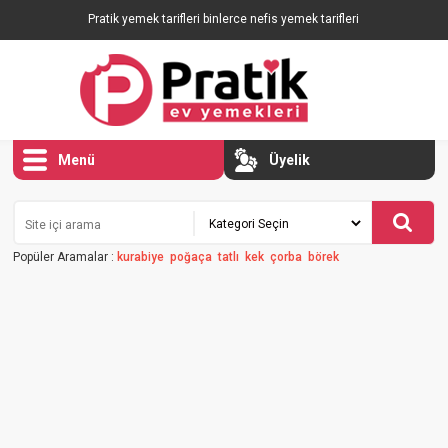
Pratik yemek tarifleri binlerce nefis yemek tarifleri
Menü
Üyelik
Popüler Aramalar :
kurabiye
poğaça
tatlı
kek
çorba
börek