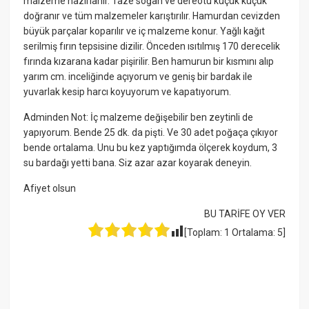
malzeme hazırlanır. Taze soğan ve dereotu küçük küçük
doğranır ve tüm malzemeler karıştırılır. Hamurdan cevizden
büyük parçalar koparılır ve iç malzeme konur. Yağlı kağıt
serilmiş fırın tepsisine dizilir. Önceden ısıtılmış 170 derecelik
fırında kızarana kadar pişirilir. Ben hamurun bir kısmını alıp
yarım cm. inceliğinde açıyorum ve geniş bir bardak ile
yuvarlak kesip harcı koyuyorum ve kapatıyorum.
Adminden Not: İç malzeme değişebilir ben zeytinli de
yapıyorum. Bende 25 dk. da pişti. Ve 30 adet poğaça çıkıyor
bende ortalama. Unu bu kez yaptığımda ölçerek koydum, 3
su bardağı yetti bana. Siz azar azar koyarak deneyin.
Afiyet olsun
BU TARİFE OY VER
[Toplam:
1
Ortalama:
5
]