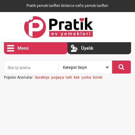
Pratik yemek tarifleri binlerce nefis yemek tarifleri
Menü
Üyelik
Popüler Aramalar :
kurabiye
poğaça
tatlı
kek
çorba
börek