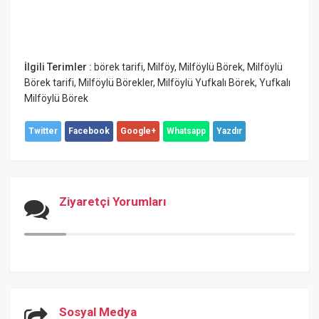
İlgili Terimler :
börek tarifi
,
Milföy
,
Milföylü Börek
,
Milföylü
Börek tarifi
,
Milföylü Börekler
,
Milföylü Yufkalı Börek
,
Yufkalı
Milföylü Börek
Twitter
Facebook
Google+
Whatsapp
Yazdır
Ziyaretçi Yorumları
Sosyal Medya