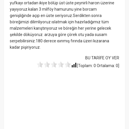
yufkayı ortadan ikiye bölüp üst üste peynirli harcın üzerine
yayıyoruz.kalan 3 milföy hamurunu yine borcam
genişliğinde açıp en üste seriyoruz.Serdikten sonra
böreğimizi dilimliyoruz ıslatmak için hazırladığımız tüm
malzemeleri karıştırıyoruz ve böreğin her yerine gelecek
şekilde döküyoruz. arzuya göre çörek otu yada susam
serpebilirsiniz.180 derece ısınmış fırında üzeri kızarana
kadar pişiriyoruz.
BU TARİFE OY VER
[Toplam:
0
Ortalama:
0
]