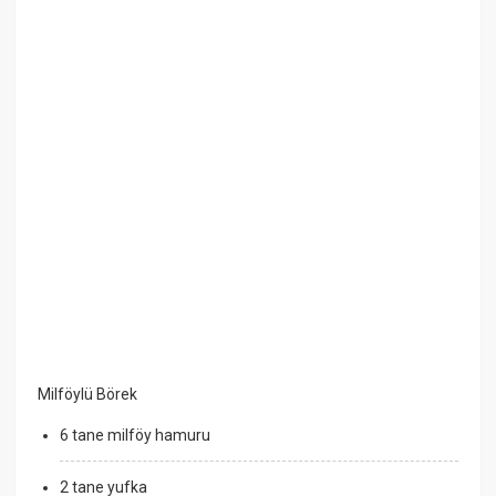
Milföylü Börek
6 tane milföy hamuru
2 tane yufka