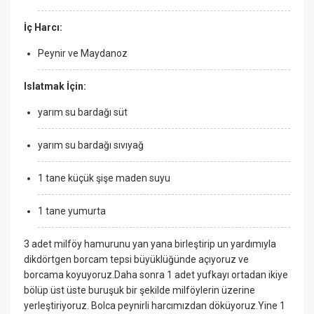
İç Harcı:
Peynir ve Maydanoz
Islatmak İçin:
yarım su bardağı süt
yarım su bardağı sıvıyağ
1 tane küçük şişe maden suyu
1 tane yumurta
3 adet milföy hamurunu yan yana birleştirip un yardımıyla
dikdörtgen borcam tepsi büyüklüğünde açıyoruz ve
borcama koyuyoruz.Daha sonra 1 adet yufkayı ortadan ikiye
bölüp üst üste buruşuk bir şekilde milföylerin üzerine
yerleştiriyoruz. Bolca peynirli harcımızdan döküyoruz.Yine 1