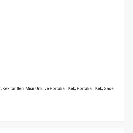
r
,
Kek tarifleri
,
Mısır Unlu ve Portakallı Kek
,
Portakallı Kek
,
Sade