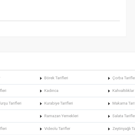
r
Börek Tarifleri
Çorba Tarifle
fleri
Kadınca
Kahvaltılıklar
rşu Tarifleri
Kurabiye Tarifleri
Makarna Tarif
Ramazan Yemekleri
Salata Tarifle
fleri
Videolu Tarifler
Zeytinyağlı Ta