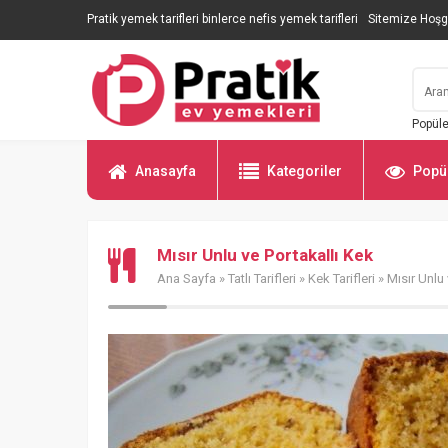
Pratik yemek tarifleri binlerce nefis yemek tarifleri
Sitemize Hoşg
Popüle
Anasayfa
Kategoriler
Popül
Mısır Unlu ve Portakallı Kek
Ana Sayfa
»
Tatlı Tarifleri
»
Kek Tarifleri
» Mısır Unlu 