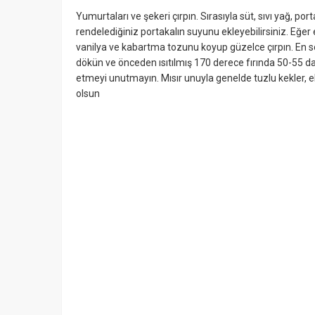
Yumurtaları ve şekeri çırpın. Sırasıyla süt, sıvı yağ, p
rendelediğiniz portakalın suyunu ekleyebilirsiniz. Eğer 
vanilya ve kabartma tozunu koyup güzelce çırpın. En so
dökün ve önceden ısıtılmış 170 derece fırında 50-55 dakik
etmeyi unutmayın. Mısır unuyla genelde tuzlu kekler, ek
olsun