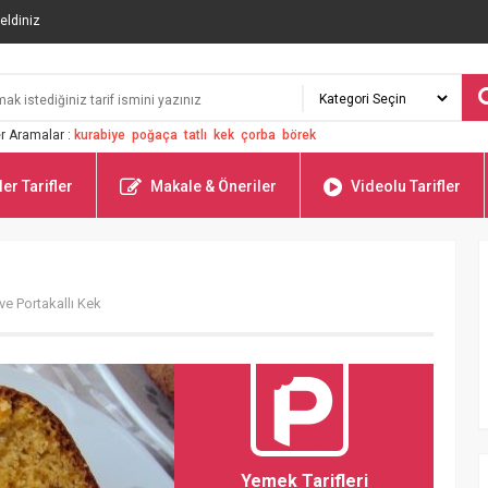
eldiniz
r Aramalar :
kurabiye
poğaça
tatlı
kek
çorba
börek
er Tarifler
Makale & Öneriler
Videolu Tarifler
ve Portakallı Kek
Yemek Tarifleri