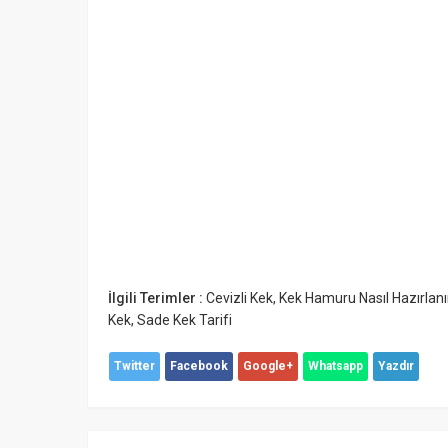
İlgili Terimler :
Cevizli Kek
,
Kek Hamuru Nasıl Hazırlanı
Kek
,
Sade Kek Tarifi
Twitter
Facebook
Google+
Whatsapp
Yazdır