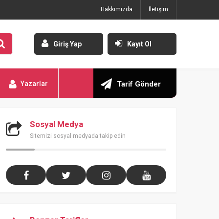
Hakkımızda
İletişim
Giriş Yap
Kayıt Ol
Yazarlar
Tarif Gönder
Sosyal Medya
Sitemizi sosyal medyada takip edin