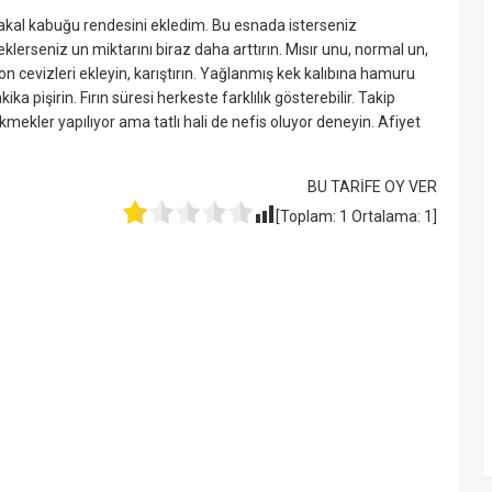
ortakal kabuğu rendesini ekledim. Bu esnada isterseniz
eklerseniz un miktarını biraz daha arttırın. Mısır unu, normal un,
n cevizleri ekleyin, karıştırın. Yağlanmış kek kalıbına hamuru
a pişirin. Fırın süresi herkeste farklılık gösterebilir. Takip
mekler yapılıyor ama tatlı hali de nefis oluyor deneyin. Afiyet
BU TARİFE OY VER
[Toplam:
1
Ortalama:
1
]