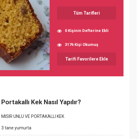
Tüm Tarifleri
0 Kişinin Defterine Ekli
3176 Kişi Okumuş
Tarifi Favorilere Ekle
Portakallı Kek Nasıl Yapılır?
MISIR UNLU VE PORTAKALLI KEK
3 tane yumurta