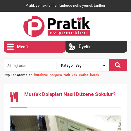
Pratik yemek tarifleri binlerce nefis yemek tarifleri
Menü
Üyelik
Popüler Aramalar :
kurabiye
poğaça
tatlı
kek
çorba
börek
Mutfak Dolapları Nasıl Düzene Sokulur?