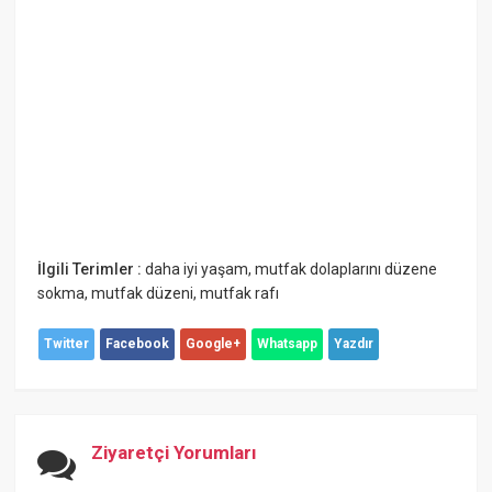
İlgili Terimler :
daha iyi yaşam
,
mutfak dolaplarını düzene
sokma
,
mutfak düzeni
,
mutfak rafı
Twitter
Facebook
Google+
Whatsapp
Yazdır
Ziyaretçi Yorumları