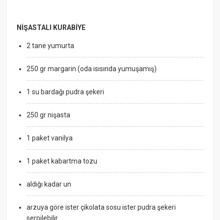
NİŞASTALI KURABİYE
2 tane yumurta
250 gr margarin (oda ısısında yumuşamış)
1 su bardağı pudra şekeri
250 gr nişasta
1 paket vanilya
1 paket kabartma tozu
aldığı kadar un
arzuya göre ister çikolata sosu ister pudra şekeri
serpilebilir.