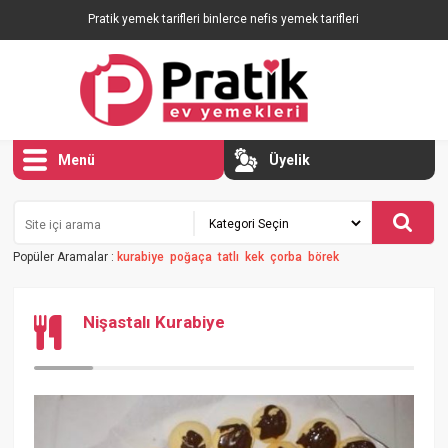
Pratik yemek tarifleri binlerce nefis yemek tarifleri
Menü
Üyelik
Popüler Aramalar :
kurabiye
poğaça
tatlı
kek
çorba
börek
Nişastalı Kurabiye