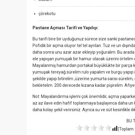
çörekotu
Pastane Açması Tarifi ve Yapılışı:
Bu tarifi bire bir uyduğunuz sürece size sanki pastane
Pofidik bir açma oluyor tel tel ayrılan. Tuz ve un dışınd
daha sonra unu azar azar ekleyip yoğuralım. Bu arad
ele yapışan yumuşak bir hamur olacak üzerini örtelim e
Mayalanmış hamurdan portakal büyüklükte bir parça k
yumuşak tereyağ sürelim rulo yapalım ve burgu yapıp ik
şekilde yapıp bitirelim ,üzerine yumurta sarısı sürelim
bekletelim. 200 derecede kızana kadar pişirelim. Afiye
Not: Mayalandırma işlemi çok önemlidir, açma yaparke
az az ilave edin hafif toplanmaya başlayınca daha un k
daha kolay şekil verirsiniz. Ayrıca su ve süt kesinlikle
BU 
[Toplam