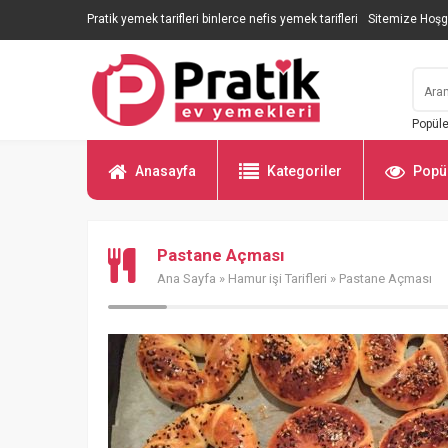
Pratik yemek tarifleri binlerce nefis yemek tarifleri
Sitemize Hoşg
Popüle
Anasayfa
Kategoriler
Popül
Pastane Açması
Ana Sayfa
»
Hamur işi Tarifleri
» Pastane Açması