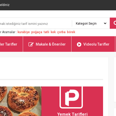
eldiniz
r Aramalar :
kurabiye
poğaça
tatlı
kek
çorba
börek
er Tarifler
Makale & Öneriler
Videolu Tarifler
Yemek Tarifleri