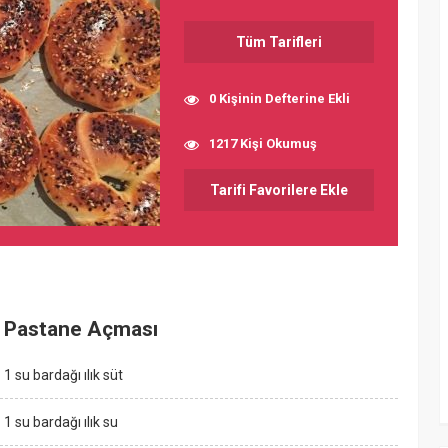
Tüm Tarifleri
0 Kişinin Defterine Ekli
1217 Kişi Okumuş
Tarifi Favorilere Ekle
Pastane Açması
1 su bardağı ılık süt
1 su bardağı ılık su