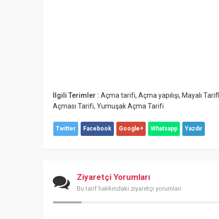
İlgili Terimler :
Açma tarifi
,
Açma yapılışı
,
Mayalı Tarif
Açması Tarifi
,
Yumuşak Açma Tarifi
Twitter
Facebook
Google+
Whatsapp
Yazdır
Ziyaretçi Yorumları
Bu tarif hakkındaki ziyaretçi yorumları