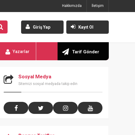
Hakkımızda
İletişim
Giriş Yap
Kayıt Ol
Yazarlar
Tarif Gönder
Sosyal Medya
Sitemizi sosyal medyada takip edin