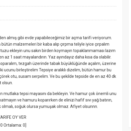
den almış gibi evde yapabileceğimiz bir açma tarifi veriyorum.
a bütün malzemeleri bir kaba alıp çırpma teliyle iyice çırpalım
a tuzu ekleyin unu sakın birden koymayın topaklanmaması lazım
n az 1 saat mayalandırın. Yaz ayındayız daha kısa da olabilir.
oparalım, tezgah üzerinde tabak büyüklüğünde açalım, üzerine
i ucunu birleştirelim Tepsiye aralıklı dizelim, bütün hamur bu
, çörek otu, susam serpelim. Ve bu şekilde tepside de en az 40 dk
t olsun.
n mutlaka tepsi mayasını da bekleyin. Ve hamur çok önemli unu
atmayın ve hamuru koparırken de elinizi hafif sıvı yağ batırın,
 ılık olmalı, soğuk olursa yumuşak olmaz. Afiyet olsunnn.
TARİFE OY VER
:
0
Ortalama:
0
]